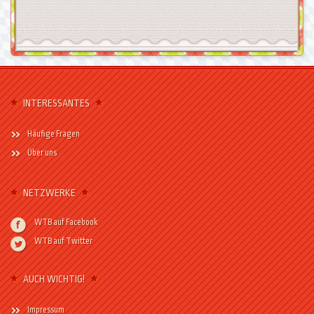
INTERESSANTES
Häufige Fragen
Über uns
NETZWERKE
WTB auf Facebook
WTB auf Twitter
AUCH WICHTIG!
Impressum