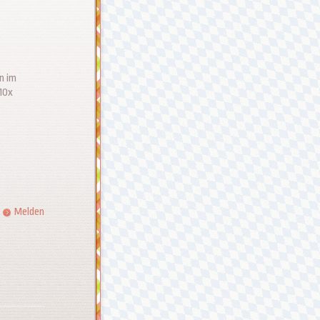
n im
 10x
Melden