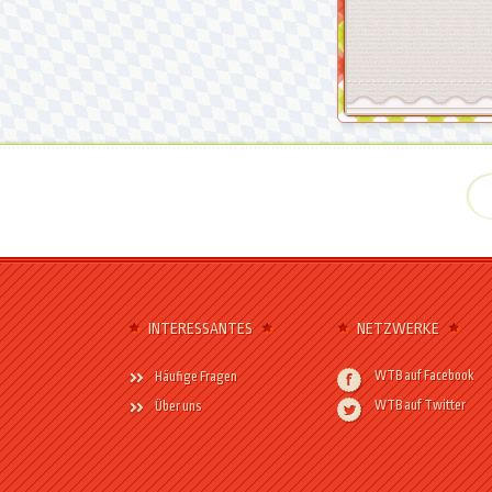
INTERESSANTES
NETZWERKE
WTB auf Facebook
Häufige Fragen
WTB auf Twitter
Über uns