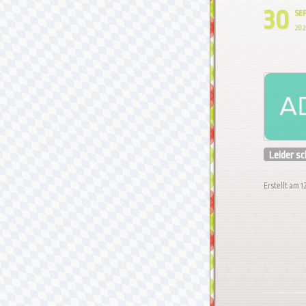
30
SE
202
Leider s
Erstellt am 