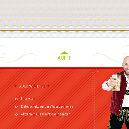
AUFFI!
AUCH WICHTIG!
Impressum
Datenschutz auf der Wiesntischbörse
Allgemeine Geschäftsbedingungen