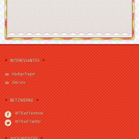
INTERESSANTES
Häufige Fragen
Über uns
NETZWERKE
WTB auf Facebook
WTB auf Twitter
AUCH WICHTIG!