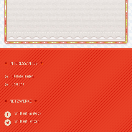
INTERESSANTES
Häufige Fragen
Über uns
NETZWERKE
WTB auf Facebook
WTB auf Twitter