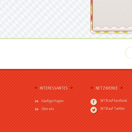
INTERESSANTES
NETZWERKE
WTB auf Facebook
Häufige Fragen
WTB auf Twitter
Über uns