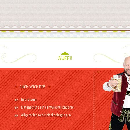
AUFFI!
AUCH WICHTIG!
Impressum
Datenschutz auf der Wiesntischbörse
Allgemeine Geschäftsbedingungen