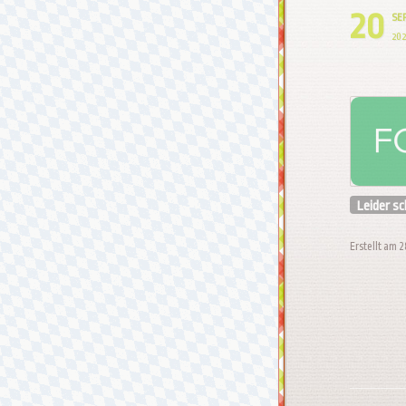
20
SE
202
Leider s
Erstellt am 