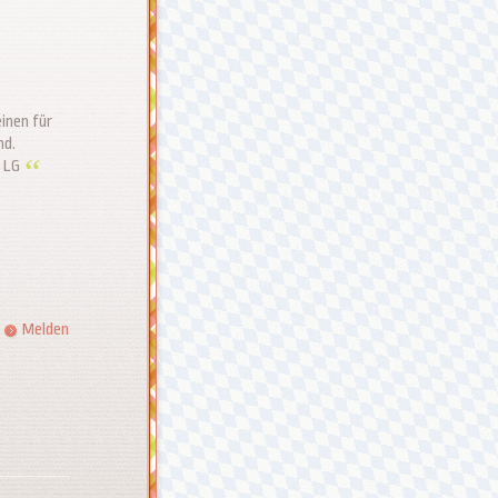
inen für
nd.
. LG
Melden