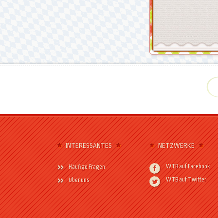
INTERESSANTES
NETZWERKE
WTB auf Facebook
Häufige Fragen
WTB auf Twitter
Über uns