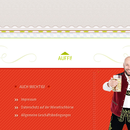
AUFFI!
AUCH WICHTIG!
Impressum
Datenschutz auf der Wiesntischbörse
Allgemeine Geschäftsbedingungen