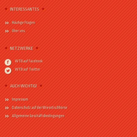
INTERESSANTES
Häufige Fragen
Über uns
NETZWERKE
WTB auf Facebook
WTB auf Twitter
AUCH WICHTIG!
Impressum
Datenschutz auf der Wiesntischbörse
Allgemeine Geschäftsbedingungen