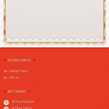
INTERESSANTES
Häufige Fragen
Über uns
NETZWERKE
WTB auf Facebook
WTB auf Twitter