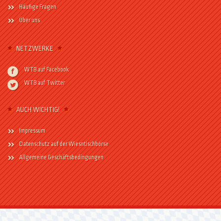
Häufige Fragen
Über uns
NETZWERKE
WTB auf Facebook
WTB auf Twitter
AUCH WICHTIG!
Impressum
Datenschutz auf der Wiesntischbörse
Allgemeine Geschäftsbedingungen