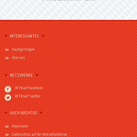
INTERESSANTES
Häufige Fragen
Über uns
NETZWERKE
WTB auf Facebook
WTB auf Twitter
AUCH WICHTIG!
Impressum
Datenschutz auf der Wiesntischbörse