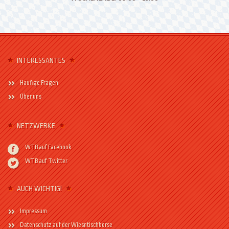
INTERESSANTES
Häufige Fragen
Über uns
NETZWERKE
WTB auf Facebook
WTB auf Twitter
AUCH WICHTIG!
Impressum
Datenschutz auf der Wiesntischbörse