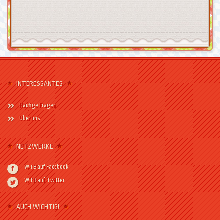
INTERESSANTES
Häufige Fragen
Über uns
NETZWERKE
WTB auf Facebook
WTB auf Twitter
AUCH WICHTIG!