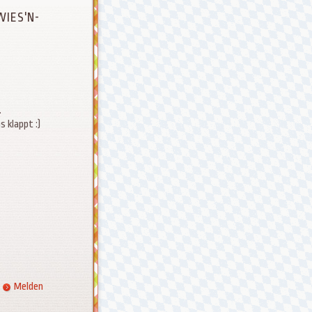
WIES'N-
.
 klappt :)
Melden