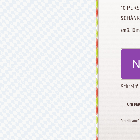
10 PER
SCHÄN
am 3. 10 
Schreib'
Um Nac
Erstellt am 