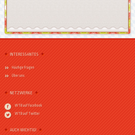
INTERESSANTES
Häufige Fragen
Über uns
NETZWERKE
WTB auf Facebook
WTB auf Twitter
AUCH WICHTIG!