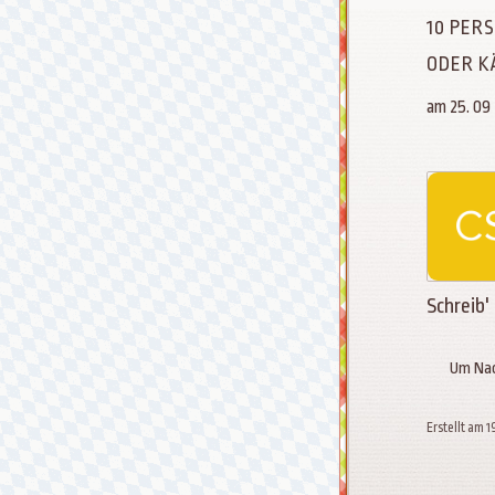
10 PER
ODER K
am 25. 09
Schreib'
Um Nac
Erstellt am 