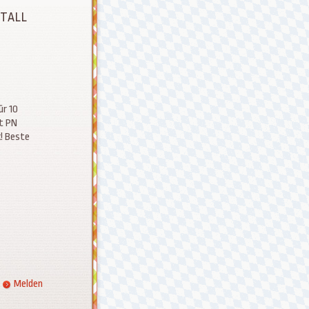
STALL
ür 10
it PN
! Beste
Melden