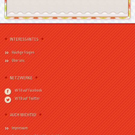
INTERESSANTES
Häufige Fragen
Über uns
NETZWERKE
WTB auf Facebook
WTB auf Twitter
AUCH WICHTIG!
Impressum