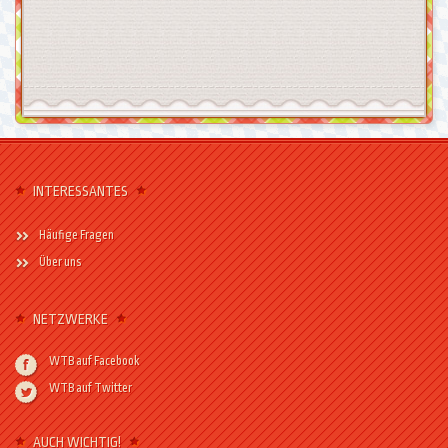
INTERESSANTES
Häufige Fragen
Über uns
NETZWERKE
WTB auf Facebook
WTB auf Twitter
AUCH WICHTIG!