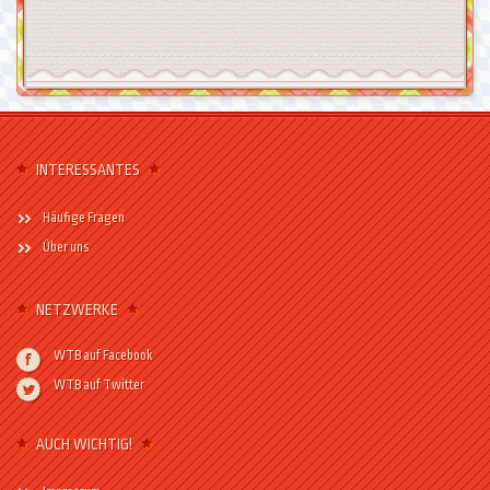
INTERESSANTES
Häufige Fragen
Über uns
NETZWERKE
WTB auf Facebook
WTB auf Twitter
AUCH WICHTIG!