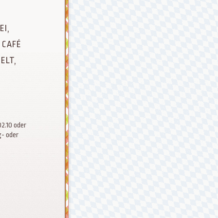
EI,
 CAFÉ
ELT,
2.10 oder
g- oder