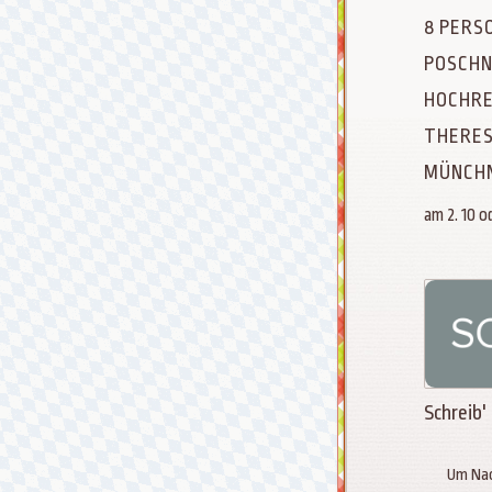
8 PERS
POSCHN
HOCHRE
THERES
MÜNCHN
am 2. 10 od
Schreib'
Um Nac