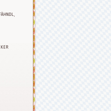
FÄHNDL,
CKER