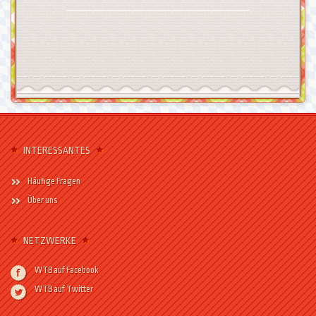
INTERESSANTES
Häufige Fragen
Über uns
NETZWERKE
WTB auf Facebook
WTB auf Twitter