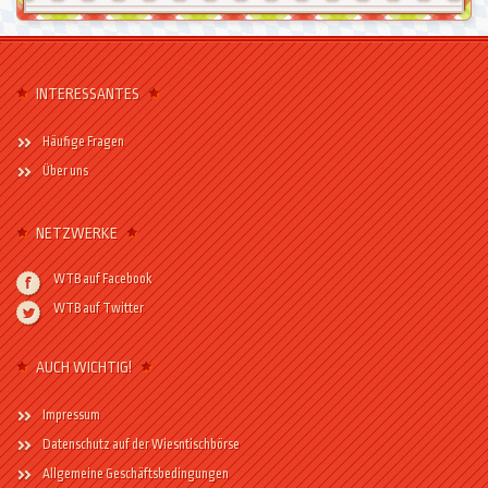
INTERESSANTES
Häufige Fragen
Über uns
NETZWERKE
WTB auf Facebook
WTB auf Twitter
AUCH WICHTIG!
Impressum
Datenschutz auf der Wiesntischbörse
Allgemeine Geschäftsbedingungen