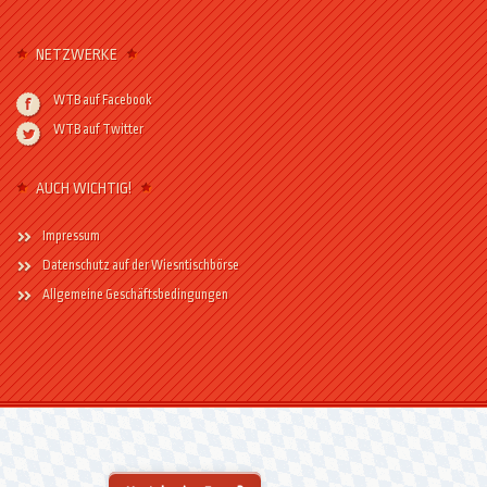
NETZWERKE
WTB auf Facebook
WTB auf Twitter
AUCH WICHTIG!
Impressum
Datenschutz auf der Wiesntischbörse
Allgemeine Geschäftsbedingungen