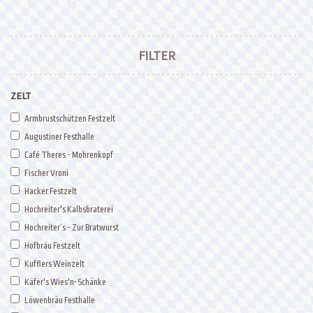
FILTER
ZELT
Armbrustschützen Festzelt
Augustiner Festhalle
Café Theres - Mohrenkopf
Fischer Vroni
Hacker Festzelt
Hochreiter's Kalbsbraterei
Hochreiter´s - Zur Bratwurst
Hofbräu Festzelt
Kufflers Weinzelt
Käfer's Wies'n-Schänke
Löwenbräu Festhalle