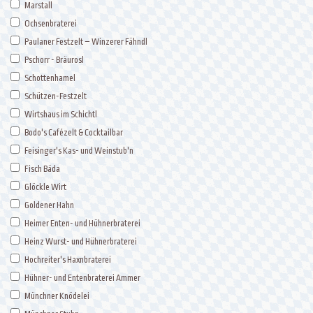
Marstall
Ochsenbraterei
Paulaner Festzelt – Winzerer Fähndl
Pschorr - Bräurosl
Schottenhamel
Schützen-Festzelt
Wirtshaus im Schichtl
Bodo's Cafézelt & Cocktailbar
Feisinger's Kas- und Weinstub'n
Fisch Bäda
Glöckle Wirt
Goldener Hahn
Heimer Enten- und Hühnerbraterei
Heinz Wurst- und Hühnerbraterei
Hochreiter's Haxnbraterei
Hühner- und Entenbraterei Ammer
Münchner Knödelei