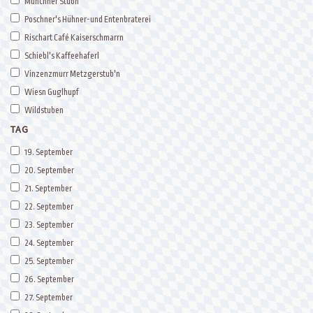
Münchner Stubn
Poschner's Hühner-und Entenbraterei
Rischart Café Kaiserschmarrn
Schiebl's Kaffeehaferl
Vinzenzmurr Metzgerstub'n
Wiesn Guglhupf
Wildstuben
TAG
19. September
20. September
21. September
22. September
23. September
24. September
25. September
26. September
27. September